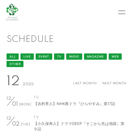
HOME
INFORMATION
SCHEDULE
SCHEDULE
PROFILE
VIDEO
PHOTO
ALL
LIVE
EVENT
TV
RADIO
MAGAZINE
WEB
OTHER
MOVIE
BLOG
12
RECRUIT
CONTACT
LAST MONTH
NEXT MONTH
2025
ABOUT US
TV
12
【吉村界人】NHK夜ドラ『ひらやすみ』第17話
01
[MON]
TV
12
会員登録
ログイン
【小久保寿人】ドラマDEEP『そこから先は地獄』第
02
[TUE]
９話