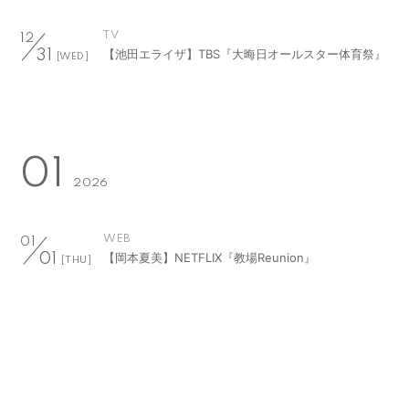
TV
12
【池田エライザ】TBS『大晦日オールスター体育祭』
31
[WED]
01
2026
WEB
01
【岡本夏美】NETFLIX『教場Reunion』
01
[THU]
TV
01
【池田エライザ】TBS『バナナサンド 2026元日
01
[THU]
SP』
TV
01
【吉村界人】【再放送】NHK夜ドラ『ひらやすみ』
01
[THU]