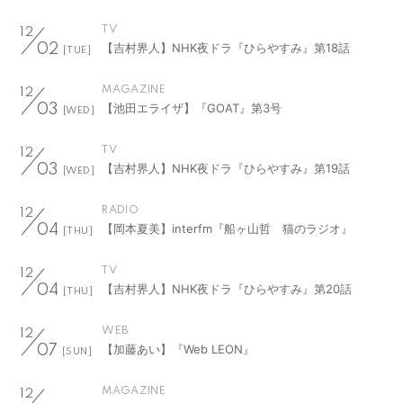
TV
12
【吉村界人】NHK夜ドラ『ひらやすみ』第18話
02
[TUE]
MAGAZINE
12
【池田エライザ】『GOAT』第3号
03
[WED]
TV
12
【吉村界人】NHK夜ドラ『ひらやすみ』第19話
03
[WED]
RADIO
12
【岡本夏美】interfm『船ヶ山哲 猫のラジオ』
04
[THU]
TV
12
【吉村界人】NHK夜ドラ『ひらやすみ』第20話
04
[THU]
WEB
12
【加藤あい】『Web LEON』
07
[SUN]
MAGAZINE
12