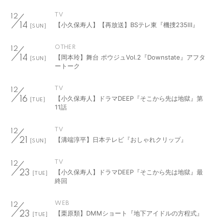
TV
12
【小久保寿人】【再放送】BSテレ東『機捜235Ⅲ』
14
[SUN]
OTHER
12
【岡本玲】舞台 ポウジュVol.2『Downstate』アフタ
14
[SUN]
ートーク
TV
12
【小久保寿人】ドラマDEEP『そこから先は地獄』第
16
[TUE]
11話
TV
12
【溝端淳平】日本テレビ『おしゃれクリップ』
21
[SUN]
TV
12
【小久保寿人】ドラマDEEP『そこから先は地獄』最
23
[TUE]
終回
WEB
12
【栗原類】DMMショート『地下アイドルの方程式』
23
[TUE]