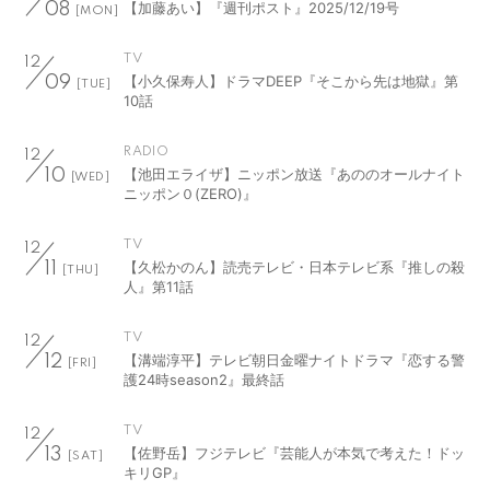
【加藤あい】『週刊ポスト』2025/12/19号
08
[MON]
TV
12
【小久保寿人】ドラマDEEP『そこから先は地獄』第
09
[TUE]
10話
RADIO
12
【池田エライザ】ニッポン放送『あののオールナイト
10
[WED]
ニッポン０(ZERO)』
TV
12
【久松かのん】読売テレビ・日本テレビ系『推しの殺
11
[THU]
人』第11話
TV
12
【溝端淳平】テレビ朝日金曜ナイトドラマ『恋する警
12
[FRI]
護24時season2』最終話
TV
12
【佐野岳】フジテレビ『芸能人が本気で考えた！ドッ
13
[SAT]
キリGP』