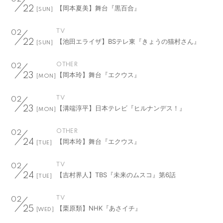
【岡本夏美】舞台『黒百合』
22
[SUN]
TV
02
【池田エライザ】BSテレ東『きょうの猫村さん』
22
[SUN]
OTHER
02
【岡本玲】舞台『エクウス』
23
[MON]
TV
02
【溝端淳平】日本テレビ『ヒルナンデス！』
23
[MON]
OTHER
02
【岡本玲】舞台『エクウス』
24
[TUE]
TV
02
【吉村界人】TBS『未来のムスコ』第6話
24
[TUE]
TV
02
【栗原類】NHK『あさイチ』
25
[WED]