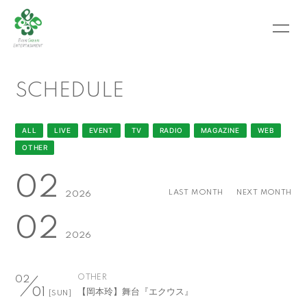
HOME
INFORMATION
SCHEDULE
SCHEDULE
PROFILE
VIDEO
PHOTO
ALL
LIVE
EVENT
TV
RADIO
MAGAZINE
WEB
OTHER
MOVIE
BLOG
02
RECRUIT
CONTACT
LAST MONTH
NEXT MONTH
2026
02
ABOUT US
2026
OTHER
02
会員登録
ログイン
【岡本玲】舞台『エクウス』
01
[SUN]