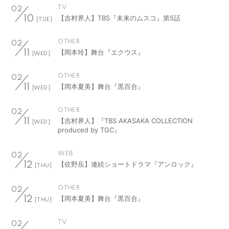
TV
02
【吉村界人】TBS『未来のムスコ』第5話
10
[TUE]
OTHER
02
【岡本玲】舞台『エクウス』
11
[WED]
OTHER
02
【岡本夏美】舞台『黒百合』
11
[WED]
OTHER
02
【吉村界人】『TBS AKASAKA COLLECTION
11
[WED]
produced by TGC』
WEB
02
【佐野岳】連続ショートドラマ『アンロック』
12
[THU]
OTHER
02
【岡本夏美】舞台『黒百合』
12
[THU]
TV
02