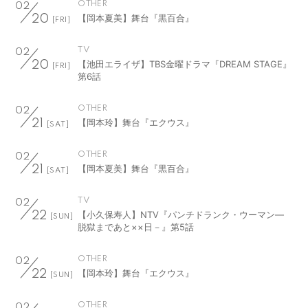
OTHER
02
【岡本夏美】舞台『黒百合』
20
[FRI]
TV
02
【池田エライザ】TBS金曜ドラマ『DREAM STAGE』
20
[FRI]
第6話
OTHER
02
【岡本玲】舞台『エクウス』
21
[SAT]
OTHER
02
【岡本夏美】舞台『黒百合』
21
[SAT]
TV
02
【小久保寿人】NTV『パンチドランク・ウーマン―
22
[SUN]
脱獄まであと××日－』第5話
OTHER
02
【岡本玲】舞台『エクウス』
22
[SUN]
OTHER
02