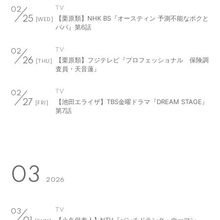
TV
02
【栗原類】NHK BS『オースティン 予測不能なボクと
25
[WED]
パパ』第6話
TV
02
【栗原類】フジテレビ『プロフェッショナル 保険調
26
[THU]
査員・天音蓮』
TV
02
【池田エライザ】TBS金曜ドラマ『DREAM STAGE』
27
[FRI]
第7話
03
2026
TV
03