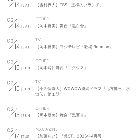
【吉村界人】TBS『王様のブランチ』
14
[SAT]
OTHER
02
【岡本夏美】舞台『黒百合』
14
[SAT]
TV
02
【岡本夏美】フジテレビ『教場 Reunion』
14
[SAT]
OTHER
02
【岡本玲】舞台『エクウス』
15
[SUN]
TV
02
【小久保寿人】WOWOW連続ドラマ『北方健三 水
15
[SUN]
滸伝』第１話
OTHER
02
【岡本夏美】舞台『黒百合』
15
[SUN]
MAGAZINE
02
【加藤あい】『美ST』2026年4月号
17
[TUE]