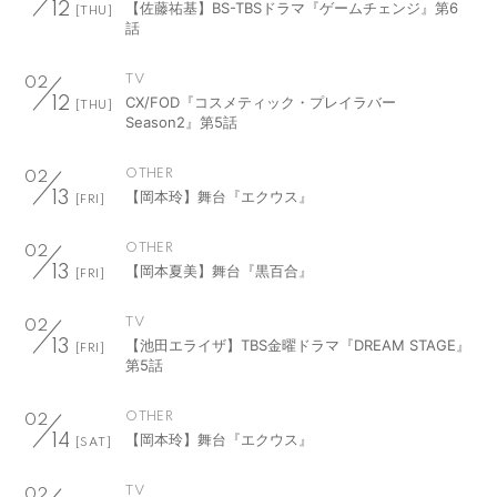
【佐藤祐基】BS-TBSドラマ『ゲームチェンジ』第6
12
[THU]
話
TV
02
CX/FOD『コスメティック・プレイラバー
12
[THU]
Season2』第5話
OTHER
02
【岡本玲】舞台『エクウス』
13
[FRI]
OTHER
02
【岡本夏美】舞台『黒百合』
13
[FRI]
TV
02
【池田エライザ】TBS金曜ドラマ『DREAM STAGE』
13
[FRI]
第5話
OTHER
02
【岡本玲】舞台『エクウス』
14
[SAT]
TV
02