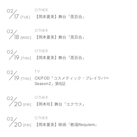
OTHER
02
【岡本夏美】舞台『黒百合』
17
[TUE]
OTHER
02
【岡本夏美】舞台『黒百合』
18
[WED]
OTHER
02
【岡本夏美】舞台『黒百合』
19
[THU]
TV
02
CX/FOD『コスメティック・プレイラバー
19
[THU]
Season2』第6話
OTHER
02
【岡本玲】舞台『エクウス』
20
[FRI]
OTHER
02
【岡本夏美】映画『教場Requiem』
20
[FRI]