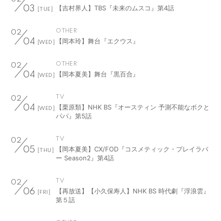
【吉村界人】TBS『未来のムスコ』第4話
03
[TUE]
OTHER
02
【岡本玲】舞台『エクウス』
04
[WED]
OTHER
02
【岡本夏美】舞台『黒百合』
04
[WED]
TV
02
【栗原類】NHK BS『オースティン 予測不能なボクと
04
[WED]
パパ』第5話
TV
02
【岡本夏美】CX/FOD『コスメティック・プレイラバ
05
[THU]
ー Season2』第4話
TV
02
【再放送】【小久保寿人】NHK BS 時代劇『浮浪雲』
06
[FRI]
第５話