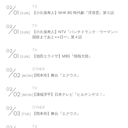
TV
02
【小久保寿人】NHK BS 時代劇『浮浪雲』第５話
01
[SUN]
TV
02
【小久保寿人】NTV『パンチドランク・ウーマン―
01
[SUN]
脱獄まであと××日ー』第４話
TV
02
【池田エライザ】MBS『情熱大陸』
01
[SUN]
OTHER
02
【岡本玲】舞台『エクウス』
02
[MON]
TV
02
【溝端淳平】日本テレビ『ヒルナンデス！』
02
[MON]
OTHER
02
【岡本玲】舞台『エクウス』
03
[TUE]
TV
02