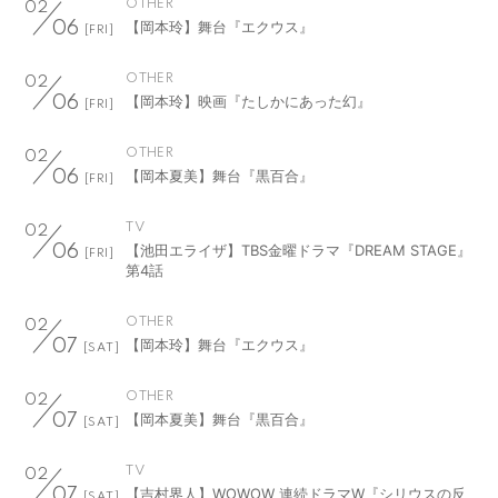
OTHER
02
【岡本玲】舞台『エクウス』
06
[FRI]
OTHER
02
【岡本玲】映画『たしかにあった幻』
06
[FRI]
OTHER
02
【岡本夏美】舞台『黒百合』
06
[FRI]
TV
02
【池田エライザ】TBS金曜ドラマ『DREAM STAGE』
06
[FRI]
第4話
OTHER
02
【岡本玲】舞台『エクウス』
07
[SAT]
OTHER
02
【岡本夏美】舞台『黒百合』
07
[SAT]
TV
02
【吉村界人】WOWOW 連続ドラマW『シリウスの反
07
[SAT]