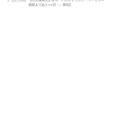
【小久保寿人】NTV『パンチドランク・ウーマン―
01
[SUN]
脱獄まであと××日－』第6話
TV
03
【溝端淳平】中京テレビ『オモウマい店』
03
[TUE]
TV
03
【吉村界人】TBS『未来のムスコ』第7話
03
[TUE]
TV
03
【佐野岳】MBS『アンロックTV』
03
[TUE]
RADIO
03
【栗原類】TOKYO FM 『My Maintenance Note
04
[WED]
with Castrol』
TV
03
【栗原類】NHK BS『オースティン 予測不能なボクと
04
[WED]
パパ』第7話
WEB
03