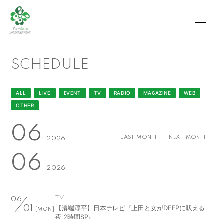
HOME
INFORMATION
SCHEDULE
SCHEDULE
PROFILE
VIDEO
PHOTO
ALL
LIVE
EVENT
TV
RADIO
MAGAZINE
WEB
OTHER
MOVIE
BLOG
06
RECRUIT
CONTACT
LAST MONTH
NEXT MONTH
2026
06
ABOUT US
2026
TV
06
会員登録
ログイン
【溝端淳平】日本テレビ『上田と女がDEEPに吠える
01
[MON]
夜 2時間SP』