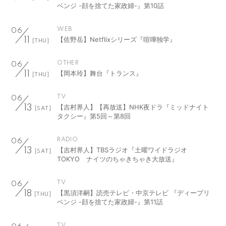
ベンジ -顔を捨てた家政婦-』第10話
WEB
06
【佐野岳】Netflixシリーズ『喧嘩独学』
11
[THU]
OTHER
06
【岡本玲】舞台『トランス』
11
[THU]
TV
06
【吉村界人】【再放送】NHK夜ドラ『ミッドナイト
13
[SAT]
タクシー』第5回～第8回
RADIO
06
【吉村界人】TBSラジオ『土曜ワイドラジオ
13
[SAT]
TOKYO ナイツのちゃきちゃき大放送』
TV
06
【黒須洋嗣】読売テレビ・中京テレビ 『ディープリ
18
[THU]
ベンジ -顔を捨てた家政婦-』第11話
TV