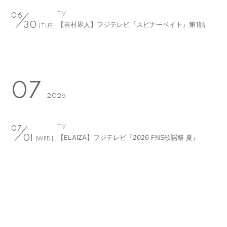
TV
06
【吉村界人】フジテレビ『スピナーベイト』第1話
30
[TUE]
07
2026
TV
07
【ELAIZA】フジテレビ『2026 FNS歌謡祭 夏』
01
[WED]
RADIO
07
【吉村界人】J-WAVE『Sanrio SMILEY SMILE』
01
[WED]
TV
07
【池田エライザ】フジテレビ『めざましテレビ』
02
[THU]