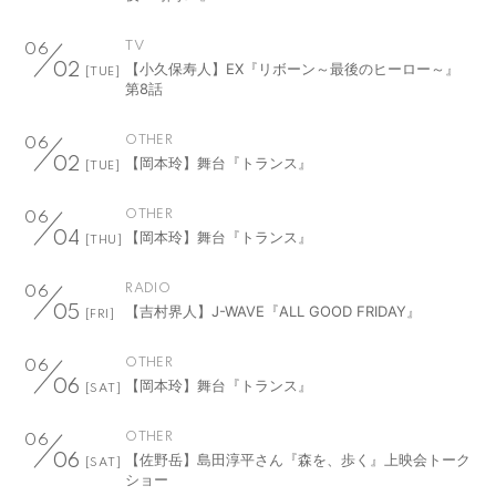
TV
06
【小久保寿人】EX『リボーン～最後のヒーロー～』
02
[TUE]
第8話
OTHER
06
【岡本玲】舞台『トランス』
02
[TUE]
OTHER
06
【岡本玲】舞台『トランス』
04
[THU]
RADIO
06
【吉村界人】J-WAVE『ALL GOOD FRIDAY』
05
[FRI]
OTHER
06
【岡本玲】舞台『トランス』
06
[SAT]
OTHER
06
【佐野岳】島田淳平さん『森を、歩く』上映会トーク
06
[SAT]
ショー