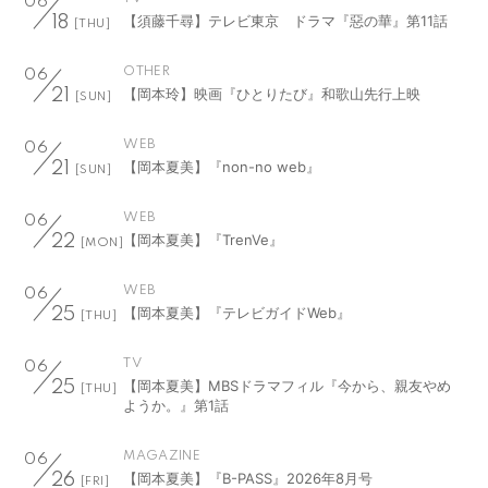
06
【須藤千尋】テレビ東京 ドラマ『惡の華』第11話
18
[THU]
OTHER
06
【岡本玲】映画『ひとりたび』和歌山先行上映
21
[SUN]
WEB
06
【岡本夏美】『non-no web』
21
[SUN]
WEB
06
【岡本夏美】『TrenVe』
22
[MON]
WEB
06
【岡本夏美】『テレビガイドWeb』
25
[THU]
TV
06
【岡本夏美】MBSドラマフィル『今から、親友やめ
25
[THU]
ようか。』第1話
MAGAZINE
06
【岡本夏美】『B-PASS』2026年8月号
26
[FRI]