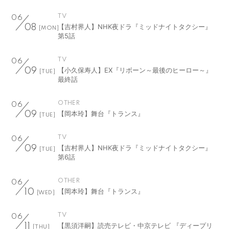
TV
06
【吉村界人】NHK夜ドラ『ミッドナイトタクシー』
08
[MON]
第5話
TV
06
【小久保寿人】EX『リボーン～最後のヒーロー～』
09
[TUE]
最終話
OTHER
06
【岡本玲】舞台『トランス』
09
[TUE]
TV
06
【吉村界人】NHK夜ドラ『ミッドナイトタクシー』
09
[TUE]
第6話
OTHER
06
【岡本玲】舞台『トランス』
10
[WED]
TV
06
【黒須洋嗣】読売テレビ・中京テレビ 『ディープリ
11
[THU]