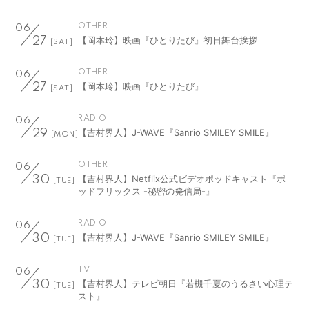
OTHER
06
【岡本玲】映画『ひとりたび』初日舞台挨拶
27
[SAT]
OTHER
06
【岡本玲】映画『ひとりたび』
27
[SAT]
RADIO
06
【吉村界人】J-WAVE『Sanrio SMILEY SMILE』
29
[MON]
OTHER
06
【吉村界人】Netflix公式ビデオポッドキャスト『ポ
30
[TUE]
ッドフリックス -秘密の発信局-』
RADIO
06
【吉村界人】J-WAVE『Sanrio SMILEY SMILE』
30
[TUE]
TV
06
【吉村界人】テレビ朝日『若槻千夏のうるさい心理テ
30
[TUE]
スト』