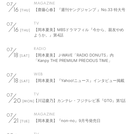
MAGAZINE
07
【齋藤心春】『週刊ヤングジャンプ 』No.33 特大号
16
[THU]
TV
07
【岡本夏美】MBSドラマフィル『今から、親友やめ
16
[THU]
ようか。』第4話
RADIO
07
【岡本夏美】 J-WAVE「RADIO DONUTS」内
18
[SAT]
「Kanpy THE PREMIUM PRECIOUS TIME」
WEB
07
【岡本夏美】『Yahoo!ニュース』インタビュー掲載
18
[SAT]
TV
07
【川辺慶乃】カンテレ・フジテレビ系『GTO』第1話
20
[MON]
MAGAZINE
07
【岡本夏美】『non-no』9月号発売日
21
[TUE]