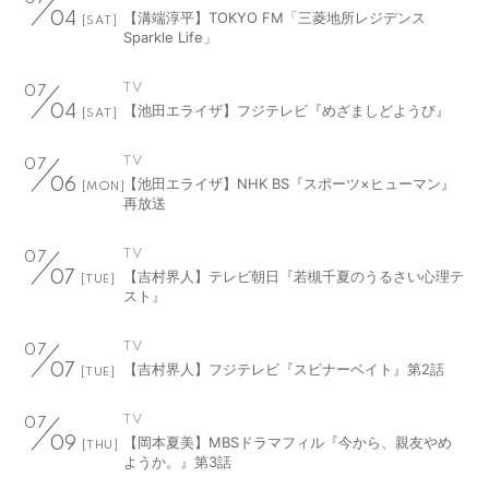
【溝端淳平】TOKYO FM「三菱地所レジデンス
04
[SAT]
Sparkle Life」
TV
07
【池田エライザ】フジテレビ『めざましどようび』
04
[SAT]
TV
07
【池田エライザ】NHK BS『スポーツ×ヒューマン』
06
[MON]
再放送
TV
07
【吉村界人】テレビ朝日『若槻千夏のうるさい心理テ
07
[TUE]
スト』
TV
07
【吉村界人】フジテレビ『スピナーベイト』第2話
07
[TUE]
TV
07
【岡本夏美】MBSドラマフィル『今から、親友やめ
09
[THU]
ようか。』第3話