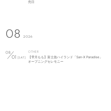
売日
08
2026
OTHER
08
【雫月もも】富士急ハイランド「San-X Paradise」
01
[SAT]
オープニングセレモニー
OTHER
08
【岡本玲】舞台『頭痛肩こり樋口一葉』
01
[SAT]
OTHER
08
【岡本玲】舞台『頭痛肩こり樋口一葉』
02
[SUN]
TV
08