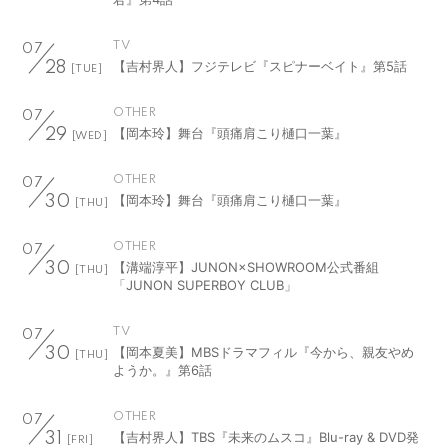
TV
07
【吉村界人】フジテレビ『スピナーベイト』第5話
28
[TUE]
OTHER
07
【岡本玲】舞台『頭痛肩こり樋口一葉』
29
[WED]
OTHER
07
【岡本玲】舞台『頭痛肩こり樋口一葉』
30
[THU]
OTHER
07
【溝端淳平】JUNON×SHOWROOM公式番組
30
[THU]
「JUNON SUPERBOY CLUB」
TV
07
【岡本夏美】MBSドラマフィル『今から、親友やめ
30
[THU]
ようか。』第6話
OTHER
07
【吉村界人】TBS『未来のムスコ』Blu-ray & DVD発
31
[FRI]