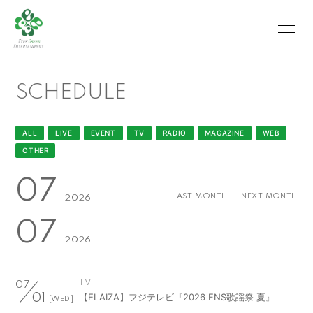
HOME
INFORMATION
SCHEDULE
SCHEDULE
PROFILE
VIDEO
PHOTO
ALL
LIVE
EVENT
TV
RADIO
MAGAZINE
WEB
OTHER
MOVIE
BLOG
07
RECRUIT
CONTACT
LAST MONTH
NEXT MONTH
2026
07
ABOUT US
2026
TV
07
会員登録
ログイン
【ELAIZA】フジテレビ『2026 FNS歌謡祭 夏』
01
[WED]