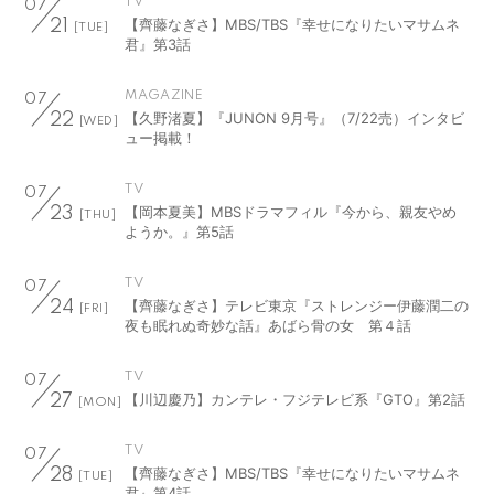
TV
07
【齊藤なぎさ】MBS/TBS『幸せになりたいマサムネ
21
[TUE]
君』第3話
MAGAZINE
07
【久野渚夏】『JUNON 9月号』（7/22売）インタビ
22
[WED]
ュー掲載！
TV
07
【岡本夏美】MBSドラマフィル『今から、親友やめ
23
[THU]
ようか。』第5話
TV
07
【齊藤なぎさ】テレビ東京『ストレンジー伊藤潤二の
24
[FRI]
夜も眠れぬ奇妙な話』あばら骨の女 第４話
TV
07
【川辺慶乃】カンテレ・フジテレビ系『GTO』第2話
27
[MON]
TV
07
【齊藤なぎさ】MBS/TBS『幸せになりたいマサムネ
28
[TUE]
君』第4話