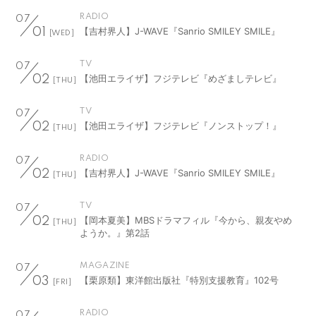
RADIO
07
【吉村界人】J-WAVE『Sanrio SMILEY SMILE』
01
[WED]
TV
07
【池田エライザ】フジテレビ『めざましテレビ』
02
[THU]
TV
07
【池田エライザ】フジテレビ『ノンストップ！』
02
[THU]
RADIO
07
【吉村界人】J-WAVE『Sanrio SMILEY SMILE』
02
[THU]
TV
07
【岡本夏美】MBSドラマフィル『今から、親友やめ
02
[THU]
ようか。』第2話
MAGAZINE
07
【栗原類】東洋館出版社『特別支援教育』102号
03
[FRI]
RADIO
07