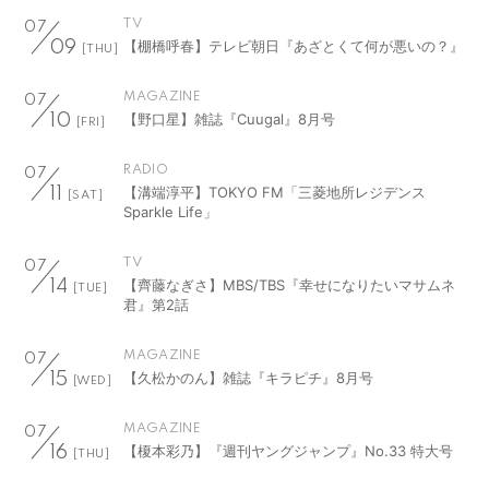
TV
07
【棚橋呼春】テレビ朝日『あざとくて何が悪いの？』
09
[THU]
MAGAZINE
07
【野口星】雑誌『Cuugal』8月号
10
[FRI]
RADIO
07
【溝端淳平】TOKYO FM「三菱地所レジデンス
11
[SAT]
Sparkle Life」
TV
07
【齊藤なぎさ】MBS/TBS『幸せになりたいマサムネ
14
[TUE]
君』第2話
MAGAZINE
07
【久松かのん】雑誌『キラピチ』8月号
15
[WED]
MAGAZINE
07
【榎本彩乃】『週刊ヤングジャンプ』No.33 特大号
16
[THU]