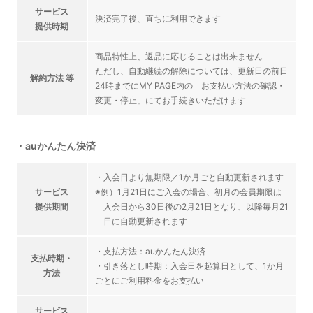
サービス
決済完了後、直ちに利用できます
提供時期
商品特性上、返品に応じることは出来ません
ただし、自動継続の解除については、更新日の前日
解約方法 等
24時までにMY PAGE内の「お支払い方法の確認・
変更・停止」にてお手続きいただけます
・auかんたん決済
・入会日より無期限／1か月ごと自動更新されます
サービス
※例）1月21日にご入会の場合、初月の会員期限は
提供期間
入会日から30日後の2月21日となり、以降毎月21
日に自動更新されます
・支払方法：auかんたん決済
支払時期・
・引き落とし時期：入会日を起算日として、1か月
方法
ごとにご利用料金をお支払い
サービス