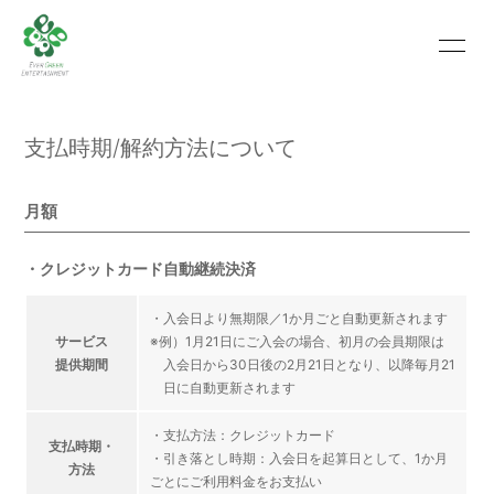
HOME
INFORMATION
支払時期/解約方法について
SCHEDULE
PROFILE
VIDEO
PHOTO
月額
MOVIE
BLOG
・クレジットカード自動継続決済
RECRUIT
CONTACT
・入会日より無期限／1か月ごと自動更新されます
サービス
※例）1月21日にご入会の場合、初月の会員期限は
ABOUT US
提供期間
入会日から30日後の2月21日となり、以降毎月21
日に自動更新されます
・支払方法：クレジットカード
支払時期・
会員登録
ログイン
・引き落とし時期：入会日を起算日として、1か月
方法
ごとにご利用料金をお支払い