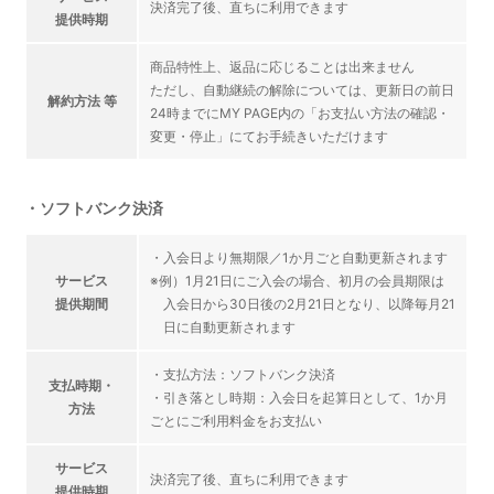
決済完了後、直ちに利用できます
提供時期
商品特性上、返品に応じることは出来ません
ただし、自動継続の解除については、更新日の前日
解約方法 等
24時までにMY PAGE内の「お支払い方法の確認・
変更・停止」にてお手続きいただけます
・ソフトバンク決済
・入会日より無期限／1か月ごと自動更新されます
サービス
※例）1月21日にご入会の場合、初月の会員期限は
提供期間
入会日から30日後の2月21日となり、以降毎月21
日に自動更新されます
・支払方法：ソフトバンク決済
支払時期・
・引き落とし時期：入会日を起算日として、1か月
方法
ごとにご利用料金をお支払い
サービス
決済完了後、直ちに利用できます
提供時期