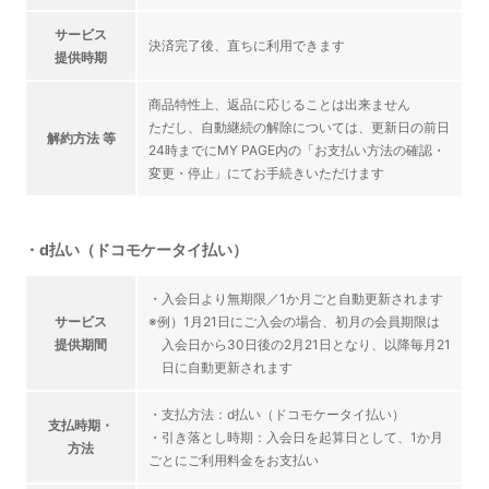
サービス
決済完了後、直ちに利用できます
提供時期
商品特性上、返品に応じることは出来ません
ただし、自動継続の解除については、更新日の前日
解約方法 等
24時までにMY PAGE内の「お支払い方法の確認・
変更・停止」にてお手続きいただけます
・d払い（ドコモケータイ払い）
・入会日より無期限／1か月ごと自動更新されます
サービス
※例）1月21日にご入会の場合、初月の会員期限は
提供期間
入会日から30日後の2月21日となり、以降毎月21
日に自動更新されます
・支払方法：d払い（ドコモケータイ払い）
支払時期・
・引き落とし時期：入会日を起算日として、1か月
方法
ごとにご利用料金をお支払い