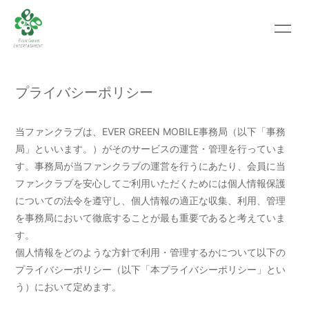
HOME
INFORMATION
プライバシーポリシー
SCHEDULE
PROFILE
VIDEO
PHOTO
当ファンクラブは、EVER GREEN MOBILE事務局（以下「事務
局」といいます。）がそのサービスの運営・管理を行っていま
MOVIE
BLOG
す。事務局が当ファンクラブの運営を行うにあたり、会員に当
ファンクラブを安心してご利用いただくためには個人情報保護
RECRUIT
CONTACT
についての法令を遵守し、個人情報の適正な収集、利用、管理
を事務局において徹底することが最も重要であると考えていま
ABOUT US
す。
個人情報をどのような方針で利用・管理するかについて以下の
プライバシーポリシー（以下「本プライバシーポリシー」とい
会員登録
ログイン
う）において定めます。