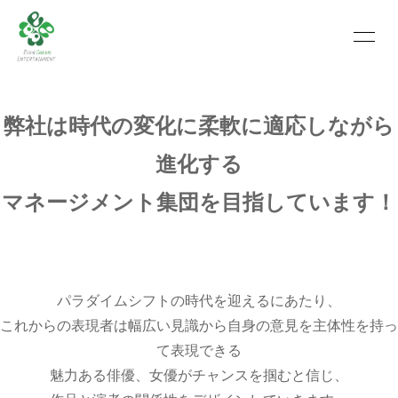
HOME
INFORMATION
弊社は時代の変化に柔軟に適応しながら
SCHEDULE
PROFILE
進化する
VIDEO
PHOTO
マネージメント集団を目指しています！
MOVIE
BLOG
RECRUIT
CONTACT
ABOUT US
パラダイムシフトの時代を迎えるにあたり、
これからの表現者は幅広い見識から自身の意見を主体性を持っ
て表現できる
会員登録
ログイン
魅力ある俳優、女優がチャンスを掴むと信じ、