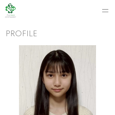
HOME
INFORMATION
PROFILE
SCHEDULE
PROFILE
VIDEO
PHOTO
MOVIE
BLOG
RECRUIT
CONTACT
ABOUT US
会員登録
ログイン