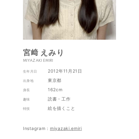
宮﨑 えみり
MIYAZAKI EMIRI
2012年11月21日
生年月日
東京都
出身地
162cm
身長
読書・工作
趣味
絵を描くこと
特技
Instagram：
miyazaki.emiri