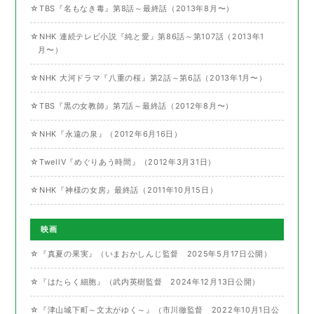
☆TBS『名もなき毒』第8話～最終話（2013年8月〜）
☆NHK 連続テレビ小説『純と愛』第86話～第107話（2013年1
月〜）
☆NHK 大河ドラマ『八重の桜』第2話～第6話（2013年1月〜）
☆TBS『黒の女教師』第7話～最終話（2012年8月〜）
☆NHK『永遠の泉』（2012年6月16日）
☆TwellV『めぐりあう時間』（2012年3月31日）
☆NHK『神様の女房』最終話（2011年10月15日）
映画
☆『真夏の果実』（いまおかしんじ監督 2025年5月17日公開）
☆『はたらく細胞』（武内英樹監督 2024年12月13日公開）
☆『津山城下町～文太がゆく～』（市川徹監督 2022年10月1日公