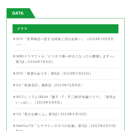
DATA
ドラマ
☆NTV『若草物語―恋する姉妹と恋せぬ私―』（2024年10月6日
～）
☆MBSドラマフィル『ビジネス婚―好きになったら離婚します―』
第7話（2024年7月5日）
☆NTV『厨房のありす』第6話（2024年2月25日）
☆EX『単身花日』最終話（2023年12月9日）
☆BSプレミアム/BS4K『藤子・F・不二雄SF短編ドラマ』「箱舟は
いっぱい」（2023年6月4日）
☆CX『私のお嫁くん』第5話( 2023年5月10日)
☆Netflix/TX『ヒヤマケンタロウの妊娠』第3話（2022年4月21日