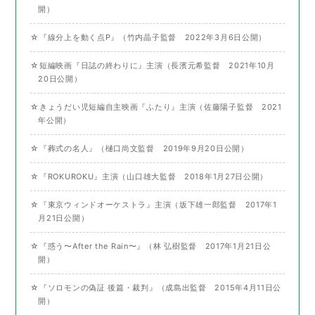
開）
☆『線分上を動く点P』（竹内晶子監督 2022年3月6日公開）
☆短編映画『日誌の終わりに』主演（長濱元希監督 2021年10月
20日公開）
☆きょうだい児短編自主映画『ふたり』主演（佐藤陽子監督 2021
年公開）
☆『葬式の名人』（樋口尚文監督 2019年9月20日公開）
☆『ROKUROKU』主演（山口雄大監督 2018年1月27日公開）
☆『東京ウィンドオーケストラ』主演（坂下雄一郎監督 2017年1
月21日公開）
☆『惑う〜After the Rain〜』（林 弘樹監督 2017年1月21日公
開）
☆『ソロモンの偽証 後篇・裁判』（成島出監督 2015年4月11日公
開）