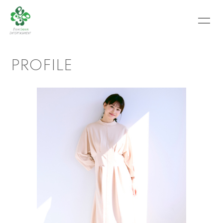
HOME
INFORMATION
PROFILE
SCHEDULE
PROFILE
VIDEO
PHOTO
MOVIE
BLOG
RECRUIT
CONTACT
ABOUT US
会員登録
ログイン