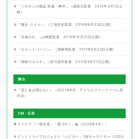
☆『ソロモンの偽証 前篇・事件』（成島出監督 2015年3月7日公
開）
☆『喰女-クイメ-』（三池崇史監督 2014年8月23日公開）
☆『永遠の0』（山崎貴監督 2013年12月21日公開）
☆『セカンドバージン』（黒崎博監督 2011年9月23日公開）
☆『神様のカルテ』（深川栄洋監督 2011年8月27日公開）
舞台
☆『恋と金は隠せない』（2021年6月 アトリエファンファーレ高
円寺）
CM・広告
★マイケア『一望百景』「瞳 GO！」編（2024年4月～）
☆グッドミライプロジェクト『ハピタベ』CMキャラクター（2024