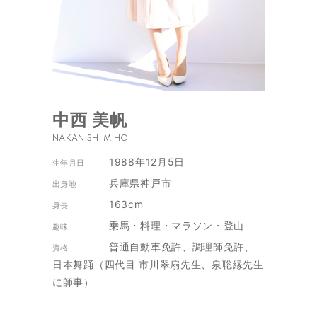
中西 美帆
NAKANISHI MIHO
1988年12月5日
生年月日
兵庫県神戸市
出身地
163cm
身長
乗馬・料理・マラソン・登山
趣味
普通自動車免許、調理師免許、
資格
日本舞踊（四代目 市川翠扇先生、泉聡縁先生
に師事）