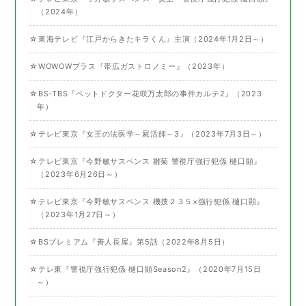
（2024年）
☆東海テレビ『江戸からきたキラくん』主演（2024年1月2日～）
☆WOWOWプラス『帯広ガストロノミー』（2023年）
☆BS-TBS『ペットドクター花咲万太郎の事件カルテ2』（2023
年）
☆テレビ東京『女王の法医学～屍活師～3』（2023年7月3日～）
☆テレビ東京『今野敏サスペンス 雛菊 警視庁強行犯係 樋口顕』
（2023年6月26日～）
☆テレビ東京『今野敏サスペンス 機捜２３５×強行犯係 樋口顕』
（2023年1月27日～）
☆BSプレミアム『善人長屋』第5話（2022年8月5日）
☆テレ東『警視庁強行犯係 樋口顕Season2』（2020年7月15日
～）