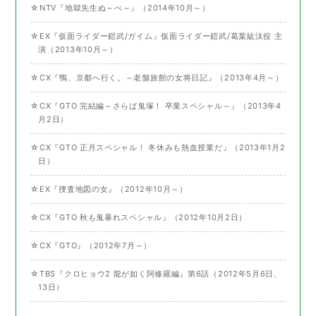
☆NTV『地獄先生ぬ～べ～』（2014年10月～）
☆EX『仮面ライダー鎧武/ガイム』仮面ライダー鎧武/葛葉紘汰役 主
演（2013年10月～）
☆CX『鴨、京都へ行く。～老舗旅館の女将日記』（2013年4月～）
☆CX『GTO 完結編～さらば鬼塚！ 卒業スペシャル～』（2013年4
月2日）
☆CX『GTO 正月スペシャル！ 冬休みも熱血授業だ』（2013年1月2
日）
☆EX『捜査地図の女』（2012年10月～）
☆CX『GTO 秋も鬼暴れスペシャル』（2012年10月2日）
☆CX『GTO』（2012年7月～）
☆TBS『クロヒョウ2 龍が如く阿修羅編』第6話（2012年5月6日、
13日）