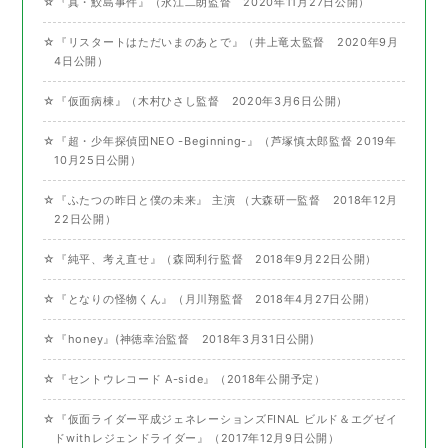
☆『真・鮫島事件』（永江二朗監督 2020年11月27日公開）
☆『リスタートはただいまのあとで』（井上竜太監督 2020年9月
4日公開）
☆『仮面病棟』（木村ひさし監督 2020年3月6日公開）
☆『超・少年探偵団NEO -Beginning-』（芦塚慎太郎監督 2019年
10月25日公開）
☆『ふたつの昨日と僕の未来』 主演 （大森研一監督 2018年12月
22日公開）
☆『純平、考え直せ』（森岡利行監督 2018年9月22日公開）
☆『となりの怪物くん』（月川翔監督 2018年4月27日公開）
☆『honey』(神徳幸治監督 2018年3月31日公開)
☆『セントウレコード A-side』（2018年公開予定）
☆『仮面ライダー平成ジェネレーションズFINAL ビルド＆エグゼイ
ドwithレジェンドライダー』（2017年12月9日公開）