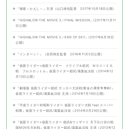
☆『報復～かえし～』主演（山口雄也監督 2017年10月18日公開）
☆『HiGH&LOW THE MOVIE 3／FINAL MISSION』(2017年11月11
日公開)
☆『HiGH&LOW THE MOVIE 2／END OF SKY』(2017年8月19日
公開)
☆『インターン！』（吉田秋生監督 2016年11月5日公開）
☆『仮面ライダー×仮面ライダー ドライブ＆鎧武 ＭＯＶＩＥ大
戦 フルスロットル』仮面ライダー鎧武/葛葉紘汰役（2014年12
月13日公開）
☆『劇場版 仮面ライダー鎧武 サッカー大決戦!黄金の果実争奪杯!』
仮面ライダー鎧武/葛葉紘汰役 主演（2014年7月19日公開）
☆『平成ライダー対昭和ライダー 仮面ライダー大戦 feat.スーパー
戦隊』仮面ライダー鎧武/葛葉紘汰役（2014年3月29日公開）
☆『仮面ライダー×仮面ライダー 鎧武&ウィザード 天下分け目の戦
国MOVIE大合戦』仮面ライダー鎧武/葛葉紘汰役 主演（2013年12