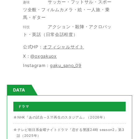
サッカー・フットサル・スポー
趣味
ツ全般・フィルムカメラ・絵・一人旅・乗
馬・ギター
アクション・殺陣・アクロバッ
特技
ト・英話（日常会話程度）
公式HP：
オフィシャルサイト
X：
@oxgakuox
Instagram：
gaku_sano_09
DATA
ドラマ
☆NHK『あの試合～3.11再生のスタジアム』（2026年）
☆テレビ朝日系金曜ナイトドラマ『恋する警護24時 season2』第3
話（2025年）