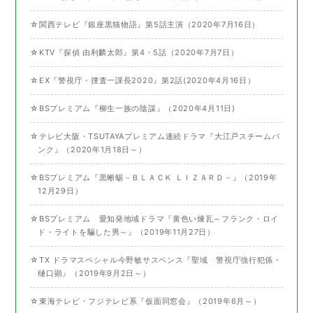
☆関西テレビ『銀座黒猫物語』第5話主演（2020年7⽉16⽇）
☆KTV『探偵 由利麟太郎』第4・5話（2020年7月7日）
☆EX『警視庁・捜査一課長2020』第2話(2020年4月16日）
☆BSプレミアム『柳生一族の陰謀』（2020年4月11日)
☆テレビ大阪・TSUTAYAプレミアム連続ドラマ『大江戸スチームパ
ンク』（2020年1月18日～）
☆BSプレミアム『黒蜥蜴－ＢＬＡＣＫ ＬＩＺＡＲＤ－』（2019年
12月29日）
☆BSプレミアム 愛知発地域ドラマ『黄色い煉瓦～フランク・ロイ
ド・ライトを騙した男～』（2019年11月27日）
☆TX ドラマスペシャル今野敏サスペンス『聖域 警視庁強行犯係・
樋口顕』（2019年9月2日～）
☆東海テレビ・フジテレビ系『仮面同窓会』（2019年6月～）