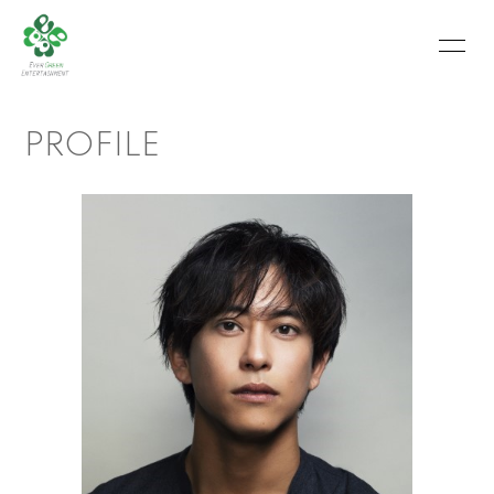
HOME
INFORMATION
PROFILE
SCHEDULE
PROFILE
VIDEO
PHOTO
MOVIE
BLOG
RECRUIT
CONTACT
ABOUT US
会員登録
ログイン