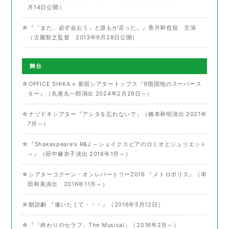
月14日公開）
☆『「また、必ず会おう」と誰もが言った。』香月和也役 主演
（古厩智之監督 2013年9月28日公開）
舞台
☆OFFICE SHIKA × 新宿シアタートップス『9階団地のスーパース
ター』（丸尾丸一郎演出 2024年2月29日～）
☆ナゾドキシアター『アシタを忘れないで』（橋本和明演出 2021年
7月～）
☆『Shakespeare's R&J ～シェイクスピアのロミオとジュリエット
～』（田中麻衣子演出 2018年1月～）
☆シアターコクーン・オンレパートリー2016 『メトロポリス』（串
田和美演出 2016年11月～）
☆朗読劇 『逢いたくて・・・』（2016年5月12日）
☆『「終わりのセラフ」The Musical』（2016年2月～）