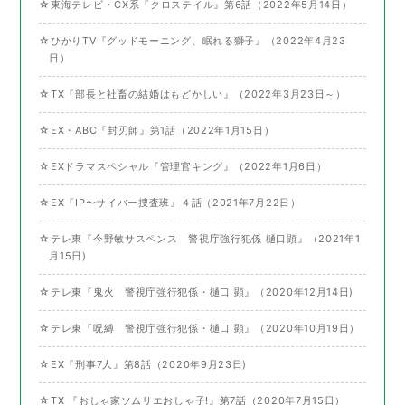
☆東海テレビ・CX系『クロステイル』第6話（2022年5月14日）
☆ひかりTV『グッドモーニング、眠れる獅子』（2022年4月23
日）
☆TX『部長と社畜の結婚はもどかしい』（2022年3月23日～）
☆EX・ABC『封刃師』第1話（2022年1月15日）
☆EXドラマスペシャル『管理官キング』（2022年1月6日）
☆EX『IP〜サイバー捜査班』４話（2021年7月22日）
☆テレ東『今野敏サスペンス 警視庁強行犯係 樋口顕』（2021年1
月15日)
☆テレ東『鬼火 警視庁強行犯係・樋口 顕』（2020年12月14日)
☆テレ東『呪縛 警視庁強行犯係・樋口 顕』（2020年10月19日）
☆EX『刑事7人』第8話（2020年9月23日)
☆TX 『おしゃ家ソムリエおしゃ子!』第7話（2020年7月15日）