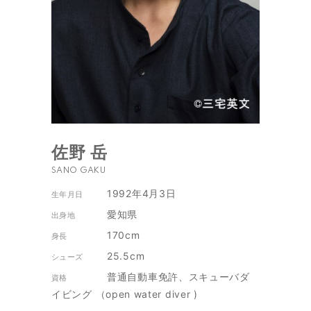
佐野 岳
SANO GAKU
1992年4月3日
生年月日
愛知県
出身地
170cm
身長
25.5cm
シューズ
普通自動車免許、スキューバダ
資格
イビング （open water diver )