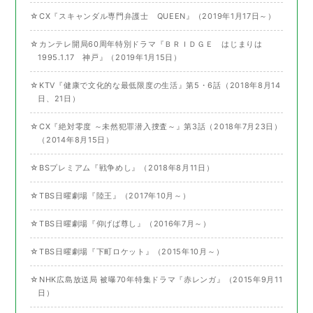
☆CX『スキャンダル専門弁護士 QUEEN』（2019年1月17日～）
☆カンテレ開局60周年特別ドラマ『ＢＲＩＤＧＥ はじまりは
1995.1.17 神戸』（2019年1月15日）
☆KTV『健康で文化的な最低限度の生活』第5・6話（2018年8月14
日、21日）
☆CX『絶対零度 ～未然犯罪潜入捜査～』第3話（2018年7月23日）
（2014年8月15日）
☆BSプレミアム『戦争めし』（2018年8月11日）
☆TBS日曜劇場『陸王』（2017年10月～）
☆TBS日曜劇場『仰げば尊し』（2016年7月～）
☆TBS日曜劇場『下町ロケット』（2015年10月～）
☆NHK広島放送局 被曝70年特集ドラマ『赤レンガ』（2015年9月11
日）