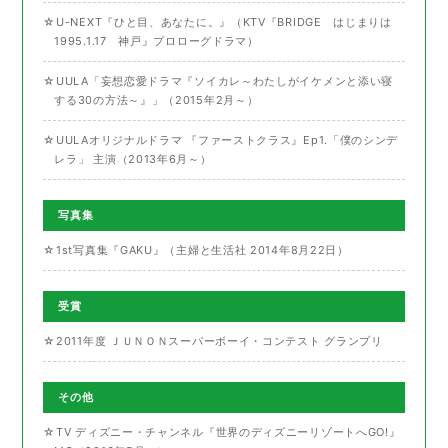
☆U-NEXT『ひと目、あなたに。』（KTV『BRIDGE はじまりは
1995.1.17 神戸』プロローグドラマ）
☆UULA「妄想恋愛ドラマ『ソイカレ～わたしがイケメンと添い寝
する30の方法～』」（2015年2月～）
☆UULAオリジナルドラマ 『ファーストクラス』Ep1.「僕のシンデ
レラ」 主演（2013年6月～）
写真集
☆1st写真集『GAKU』（主婦と生活社 2014年8月22日）
受賞
☆2011年度 ＪＵＮＯＮスーパーボーイ・コンテスト グランプリ
その他
☆TV ディズニー・チャンネル『世界のディズニーリゾートへGO!』