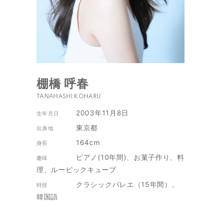
棚橋 呼春
TANAHASHI KOHARU
2003年11月8日
生年月日
東京都
出身地
164cm
身長
ピアノ(10年間)、お菓子作り、料
趣味
理、ルービックキューブ
クラシックバレエ（15年間）、
特技
韓国語