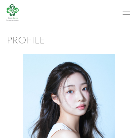
HOME
INFORMATION
PROFILE
SCHEDULE
PROFILE
VIDEO
PHOTO
MOVIE
BLOG
RECRUIT
CONTACT
ABOUT US
会員登録
ログイン