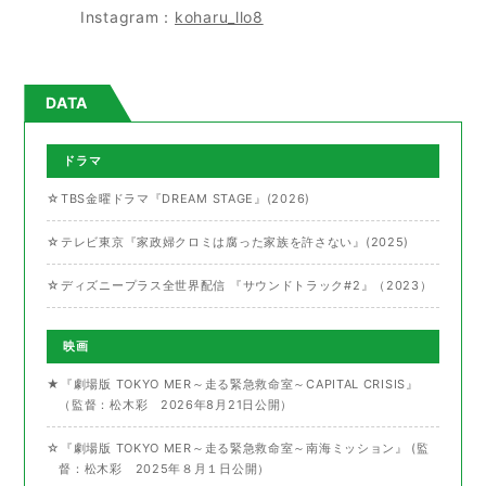
Instagram：
koharu_llo8
DATA
ドラマ
☆TBS金曜ドラマ『DREAM STAGE』(2026)
☆テレビ東京『家政婦クロミは腐った家族を許さない』(2025)
☆ディズニープラス全世界配信 『サウンドトラック#2』（2023）
映画
★『劇場版 TOKYO MER～走る緊急救命室～CAPITAL CRISIS』
（監督：松木彩 2026年8月21日公開）
☆『劇場版 TOKYO MER～走る緊急救命室～南海ミッション』 (監
督：松木彩 2025年８月１日公開）