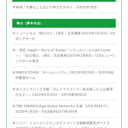
☆映画『大事なことほど小声でささやく』(2022年10月）
舞台（脚本作品）
☆ミュージカル『暁のヨナ』(演出：元吉庸泰)2024年7月20日～28
日シアターH
☆－音読 stageー Story of Songs『ミチシルベ～a road home
～』『以心電心』(演出：元吉庸泰)2023年2月8日～12日ヒューリ
ックホール東京
☆PARCO STAGE『ホームレッスン』2022年9月24日～10月9日紀
伊國屋ホール
☆ポリゴンマジック主催『カレイドスコープ～私を殺した人は無罪
のまま～』2020年2月20日～3月1日新宿FACE
☆TBS SPARKLE/Age Global Networks 主催『LIFE RESET?』
2020年1月3日～7日赤坂RED/THEATER
☆ソニー・ミュージックエンタテイメント主催劇団番長ボーイズ