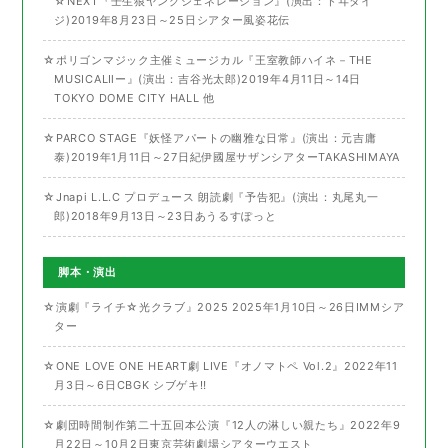
☆NEXT『壬生狼ヤングジェネレーション』(演出：ドヰタイ
ジ)2019年8月23日～25日シアター風姿花伝
☆ポリゴンマジック主催ミュージカル『王室教師ハイネ－THE
MUSICALⅡー』(演出：吉谷光太郎)2019年4月11日～14日
TOKYO DOME CITY HALL 他
☆PARCO STAGE『妖怪アパートの幽雅な日常』(演出：元吉庸
泰)2019年1月11日～27日紀伊國屋サザンシアターTAKASHIMAYA
☆Jnapi L.L.C プロデュース 朗読劇『予告犯』(演出：丸尾丸一
郎)2018年9月13日～23日あうるすぽっと
脚本・演出
☆演劇『ライチ☆光クラブ』2025 2025年1月10日～26日IMMシア
ター
☆ONE LOVE ONE HEART劇 LIVE『オノマトペ Vol.2』2022年11
月3日～6日CBGK シブゲキ‼
☆劇団時間制作第二十五回本公演『12人の淋しい親たち』2022年9
月22日～10月2日東京芸術劇場シアターウエスト