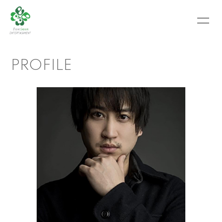
HOME
INFORMATION
PROFILE
SCHEDULE
PROFILE
VIDEO
PHOTO
MOVIE
BLOG
RECRUIT
CONTACT
ABOUT US
会員登録
ログイン