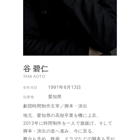
谷 碧仁
TANI AOTO
1991年6月13日
生年月日
愛知県
出身地
劇団時間制作主宰／脚本・演出
地元、愛知県の高校卒業を機に上京。
2013年に時間制作を一人で旗揚げ。そして
脚本・演出の道へ進み、今に至る。
舞台も含め、映画、ドラマなどの脚本も手が