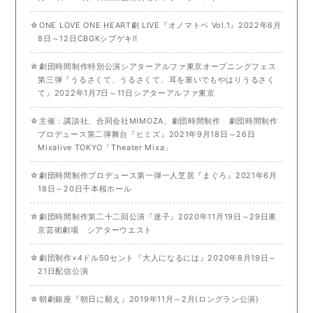
☆ONE LOVE ONE HEART劇 LIVE『オノマトペ Vol.1』2022年6月
8日～12日CBGKシブゲキ‼
☆劇団時間制作特別公演シアターアルファ東京オープニングフェス
第三弾『うるさくて、うるさくて、耳を塞いでもやはりうるさく
て』2022年1月7日～11日シアターアルファ東京
☆主催：講談社、合同会社MIMOZA、劇団時間制作 劇団時間制作
プロデュース第二弾舞台『ヒミズ』2021年9月18日～26日
Mixalive TOKYO「Theater Mixa」
☆劇団時間制作プロデュース第一弾一人芝居『まぐろ』2021年6月
18日～20日千本桜ホール
☆劇団時間制作第二十二回公演『迷子』2020年11月19日～29日東
京芸術劇場 シアターウエスト
☆劇団制作×4ドル50セント『大人になるには』2020年8月19日～
21日配信公演
☆朝劇銀座『朝日に願え』2019年11月～2月(ロングラン公演)