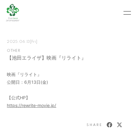
HOME
INFORMATION
2025.06.13
[Fri]
SCHEDULE
PROFILE
OTHER
【池田エライザ】映画『リライト』
VIDEO
PHOTO
MOVIE
BLOG
映画『リライト』
公開日：6月13日(金)
RECRUIT
CONTACT
【公式HP】
ABOUT US
https://rewrite-movie.jp/
SHARE
会員登録
ログイン