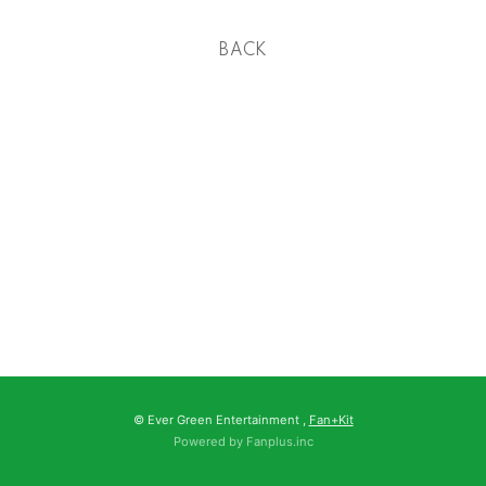
BACK
© Ever Green Entertainment ,
Fan+Kit
Powered by Fanplus.inc