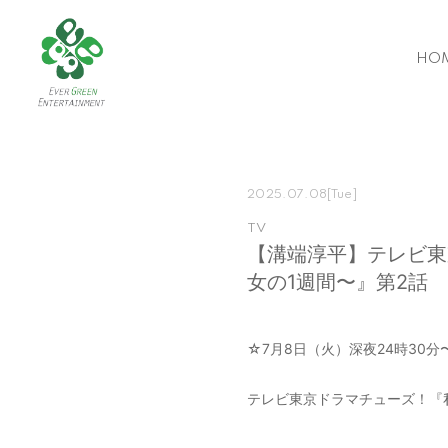
HO
2025.07.08
[Tue]
TV
【溝端淳平】テレビ東
女の1週間〜』第2話
☆7月8日（火）深夜24時30分
テレビ東京ドラマチューズ！『