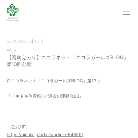
HOME
INFORMATION
2025.06.30
[Mon]
SCHEDULE
PROFILE
WEB
【宮﨑えみり】ニコラネット「ニコラガールズBLOG」
VIDEO
PHOTO
第13回公開
MOVIE
BLOG
○ニコラネット「ニコラガールズBLOG」第13回
RECRUIT
CONTACT
「ドキドキ体育祭!!／過去の運動会🏃‍♀️」
ABOUT US
〈公式HP〉
会員登録
ログイン
https://nicola.jp/article/article-54659/