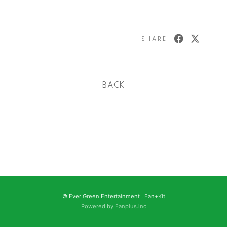
SHARE
BACK
© Ever Green Entertainment ,
Fan+Kit
Powered by Fanplus.inc