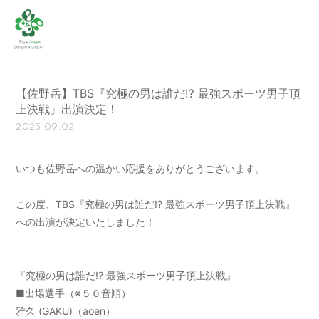
HOME
INFORMATION
【佐野岳】TBS『究極の男は誰だ⁉︎ 最強スポーツ男子頂
SCHEDULE
PROFILE
上決戦』出演決定！
2025.09.02
VIDEO
PHOTO
MOVIE
BLOG
いつも佐野岳への温かい応援をありがとうございます。
RECRUIT
CONTACT
この度、TBS『究極の男は誰だ!? 最強スポーツ男子頂上決戦』
への出演が決定いたしました！
ABOUT US
『究極の男は誰だ!? 最強スポーツ男子頂上決戦』
■出場選手（※５０音順）
会員登録
ログイン
雅久 (GAKU)（aoen）