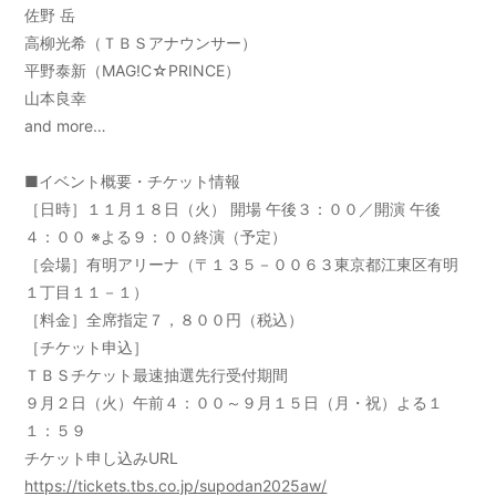
佐野 岳
高柳光希（ＴＢＳアナウンサー）
平野泰新（MAG!C☆PRINCE）
山本良幸
and more…
■イベント概要・チケット情報
［日時］１１月１８日（火） 開場 午後３：００／開演 午後
４：００ ※よる９：００終演（予定）
［会場］有明アリーナ
（〒１３５－００６３東京都江東区有明
１丁目１１－１）
［料金］全席指定７，８００円（税込）
［チケット申込］
ＴＢＳチケット最速抽選先行受付期間
９月２日（火）午前４：００～９月１５日（月・祝）よる１
１：５９
チケット申し込みURL
https://tickets.tbs.co.jp/supodan2025aw/