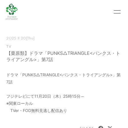
HOME
INFORMATION
2025.11.20
[Thu]
SCHEDULE
PROFILE
TV
【栗原類】ドラマ「PUNKS△TRIANGLE<パンクス・ト
VIDEO
PHOTO
ライアングル>」第7話
MOVIE
BLOG
ドラマ「PUNKS△TRIANGLE<パンクス・トライアングル>」第
RECRUIT
CONTACT
7話
ABOUT US
フジテレビにて11月20日（木）25時15分～
※関東ローカル
TVer・FOD無料見逃し配信あり
会員登録
ログイン