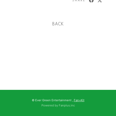
SHARE
BACK
© Ever Green Entertainment ,
Fan+Kit
Powered by Fanplus.inc