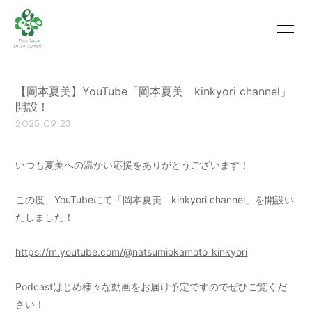
HOME
INFORMATION
【岡本夏美】YouTube「岡本夏美 kinkyori channel」
SCHEDULE
PROFILE
開設！
2025.09.23
VIDEO
PHOTO
MOVIE
BLOG
いつも夏美への温かい応援をありがとうございます！
RECRUIT
CONTACT
この度、YouTubeにて「岡本夏美 kinkyori channel」を開設い
たしました！
ABOUT US
https://m.youtube.com/@natsumiokamoto_kinkyori
Podcastはじめ様々な動画をお届け予定ですのでぜひご覧くだ
会員登録
ログイン
さい！