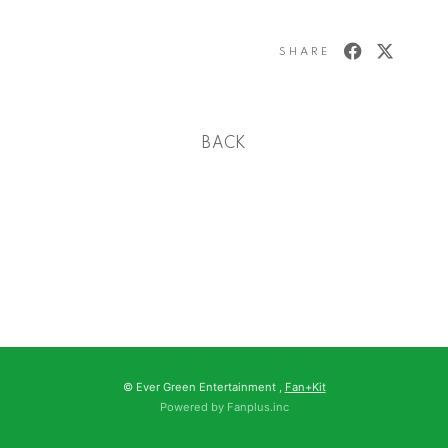
SHARE
BACK
© Ever Green Entertainment ,
Fan+Kit
Powered by Fanplus.inc