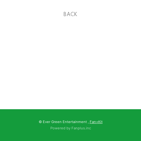
BACK
© Ever Green Entertainment ,
Fan+Kit
Powered by Fanplus.inc