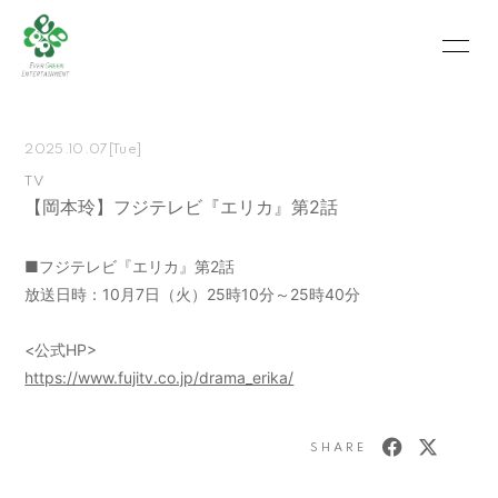
HOME
INFORMATION
2025.10.07
[Tue]
SCHEDULE
PROFILE
TV
【岡本玲】フジテレビ『エリカ』第2話
VIDEO
PHOTO
MOVIE
BLOG
■フジテレビ『エリカ』第2話
放送日時：10月7日（火）25時10分～25時40分
RECRUIT
CONTACT
<公式HP>
ABOUT US
https://www.fujitv.co.jp/drama_erika/
SHARE
会員登録
ログイン