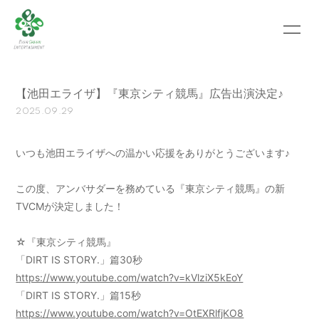
HOME
INFORMATION
【池田エライザ】『東京シティ競馬』広告出演決定♪
SCHEDULE
PROFILE
2025.09.29
VIDEO
PHOTO
いつも池田エライザへの温かい応援をありがとうございます♪
MOVIE
BLOG
この度、アンバサダーを務めている『東京シティ競馬』の新
RECRUIT
CONTACT
TVCMが決定しました！
ABOUT US
☆『東京シティ競馬』
「DIRT IS STORY.」篇30秒
https://www.youtube.com/watch?v=kVlziX5kEoY
会員登録
ログイン
「DIRT IS STORY.」篇15秒
https://www.youtube.com/watch?v=OtEXRlfjKO8