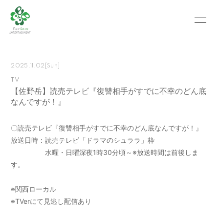
HOME
INFORMATION
2025.11.02
[Sun]
SCHEDULE
PROFILE
TV
【佐野岳】読売テレビ『復讐相手がすでに不幸のどん底
VIDEO
PHOTO
なんですが！』
MOVIE
BLOG
〇読売テレビ『復讐相手がすでに不幸のどん底なんですが！』
RECRUIT
CONTACT
放送日時：読売テレビ「ドラマのシュララ」枠
水曜・日曜深夜1時30分頃～※放送時間は前後しま
ABOUT US
す。
※関西ローカル
※TVerにて見逃し配信あり
会員登録
ログイン