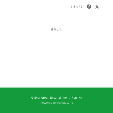
SHARE
BACK
© Ever Green Entertainment ,
Fan+Kit
Powered by Fanplus.inc