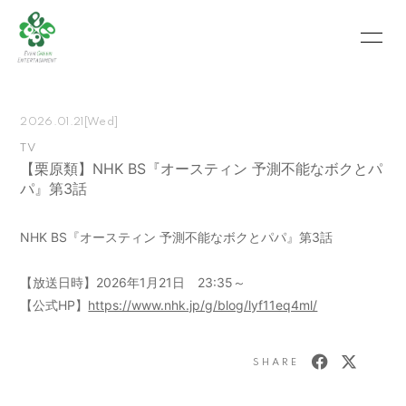
HOME
INFORMATION
2026.01.21
[Wed]
SCHEDULE
PROFILE
TV
【栗原類】NHK BS『オースティン 予測不能なボクとパ
VIDEO
PHOTO
パ』第3話
MOVIE
BLOG
NHK BS『オースティン 予測不能なボクとパパ』第3話
RECRUIT
CONTACT
【放送日時】2026年1月21日 23:35～
ABOUT US
【公式HP】
https://www.nhk.jp/g/blog/lyf11eq4ml/
SHARE
会員登録
ログイン