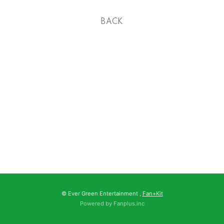
BACK
© Ever Green Entertainment ,
Fan+Kit
Powered by Fanplus.inc