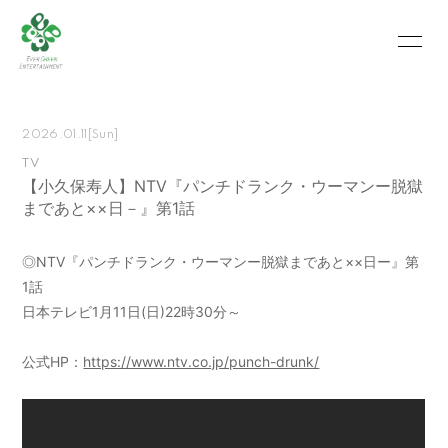
HOME
INFORMATION
2026.01.11
[Sun]
SCHEDULE
PROFILE
TV
【小久保寿人】NTV『パンチドランク・ウーマンー脱獄
VIDEO
PHOTO
まであと××日－』第1話
MOVIE
BLOG
◎NTV『パンチドランク・ウーマンー脱獄まであと××日ー』第
RECRUIT
CONTACT
1話
日本テレビ1月11日(日)22時30分～
ABOUT US
公式HP：
https://www.ntv.co.jp/punch-drunk/
会員登録
ログイン