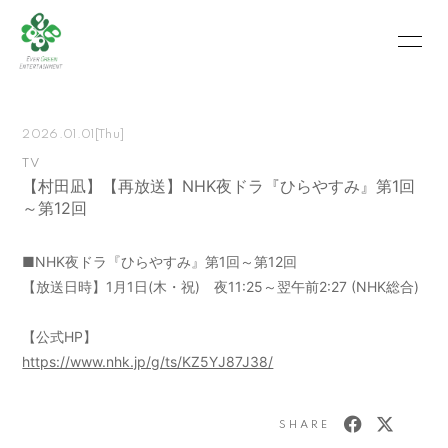
HOME
INFORMATION
2026.01.01
[Thu]
SCHEDULE
PROFILE
TV
【村田凪】【再放送】NHK夜ドラ『ひらやすみ』第1回
VIDEO
PHOTO
～第12回
MOVIE
BLOG
■NHK夜ドラ『ひらやすみ』第1回～第12回
RECRUIT
CONTACT
【放送日時】1月1日(木・祝) 夜11:25～翌午前2:27 (NHK総合)
ABOUT US
【公式HP】
https://www.nhk.jp/g/ts/KZ5YJ87J38/
会員登録
ログイン
SHARE