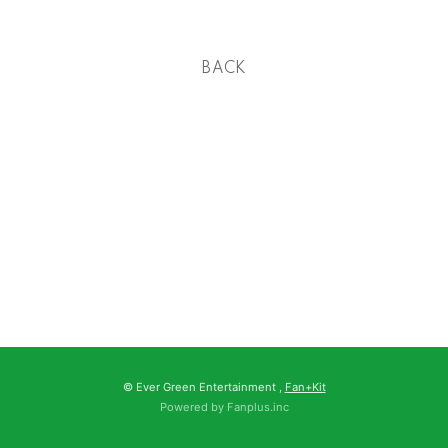
BACK
© Ever Green Entertainment ,
Fan+Kit
Powered by Fanplus.inc