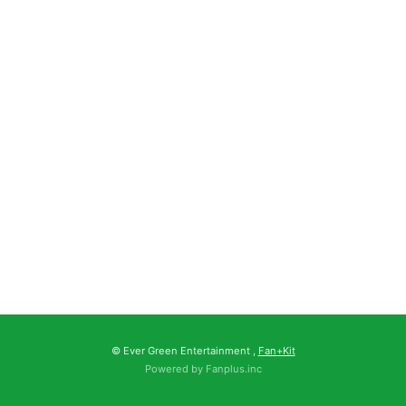
© Ever Green Entertainment ,
Fan+Kit
Powered by Fanplus.inc