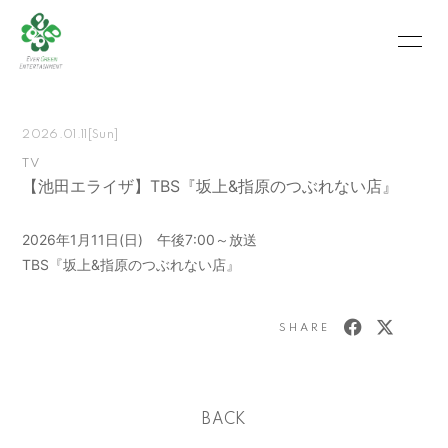
HOME
INFORMATION
2026.01.11
[Sun]
SCHEDULE
PROFILE
TV
【池田エライザ】TBS『坂上&指原のつぶれない店』
VIDEO
PHOTO
MOVIE
BLOG
2026年1月11日(日) 午後7:00～放送
TBS『坂上&指原のつぶれない店』
RECRUIT
CONTACT
ABOUT US
SHARE
会員登録
ログイン
BACK