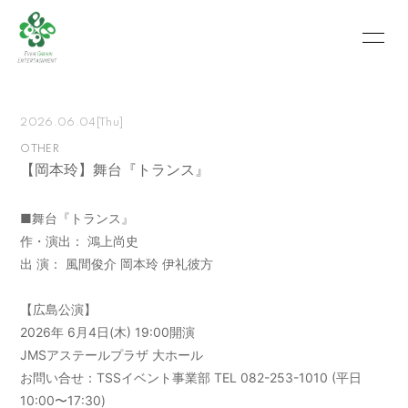
HOME
INFORMATION
2026.06.04
[Thu]
SCHEDULE
PROFILE
OTHER
【岡本玲】舞台『トランス』
VIDEO
PHOTO
MOVIE
BLOG
■舞台『トランス』
作・演出： 鴻上尚史
RECRUIT
CONTACT
出 演： 風間俊介 岡本玲 伊礼彼方
ABOUT US
【広島公演】
2026年 6月4日(木) 19:00開演
JMSアステールプラザ 大ホール
会員登録
ログイン
お問い合せ：TSSイベント事業部 TEL 082-253-1010 (平日
10:00〜17:30)