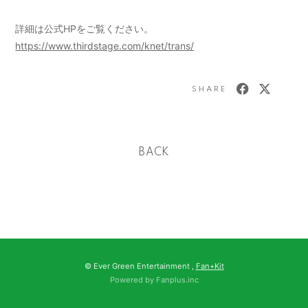
詳細は公式HPをご覧ください。
https://www.thirdstage.com/knet/trans/
SHARE
BACK
© Ever Green Entertainment ,
Fan+Kit
Powered by Fanplus.inc