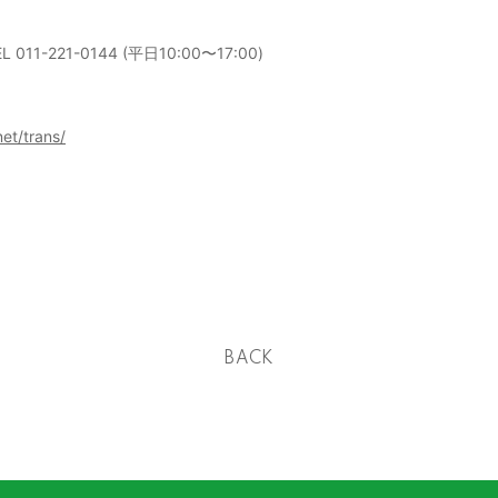
-221-0144 (平日10:00〜17:00)
et/trans/
BACK