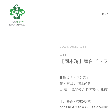
HO
2026.06.10
[Wed]
OTHER
【岡本玲】舞台『トラ
■舞台『トランス』
作・演出： 鴻上尚史
出 演： 風間俊介 岡本玲 伊礼彼
【北海道・帯広公演】
2026年 6月10日(水) 19:00開演