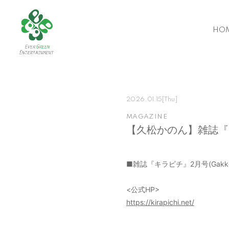
HO
2026.01.15
[Thu]
MAGAZINE
【久松かのん】雑誌『
■雑誌『キラピチ』2月号(Gakke
<公式HP>
https://kirapichi.net/