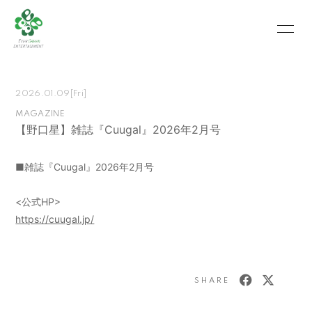
HOME
INFORMATION
2026.01.09
[Fri]
SCHEDULE
PROFILE
MAGAZINE
【野口星】雑誌『Cuugal』2026年2月号
VIDEO
PHOTO
MOVIE
BLOG
■雑誌『Cuugal』2026年2月号
RECRUIT
CONTACT
<公式HP>
https://cuugal.jp/
ABOUT US
SHARE
会員登録
ログイン