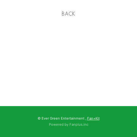
BACK
© Ever Green Entertainment ,
Fan+Kit
Powered by Fanplus.inc