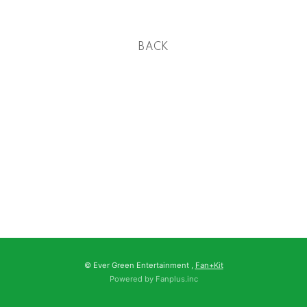
BACK
© Ever Green Entertainment ,
Fan+Kit
Powered by Fanplus.inc