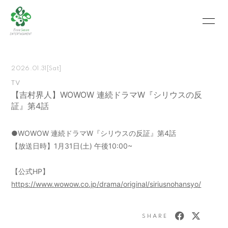
HOME
INFORMATION
2026.01.31
[Sat]
SCHEDULE
PROFILE
TV
【吉村界人】WOWOW 連続ドラマW『シリウスの反
VIDEO
PHOTO
証』第4話
MOVIE
BLOG
●WOWOW 連続ドラマW『シリウスの反証』第4話
RECRUIT
CONTACT
【放送日時】1月31日(土) 午後10:00~
ABOUT US
【公式HP】
https://www.wowow.co.jp/drama/original/siriusnohansyo/
会員登録
ログイン
SHARE