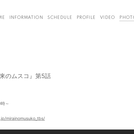
ME
INFORMATION
SCHEDULE
PROFILE
VIDEO
PHOT
未来のムスコ』第5話
0時～
.jp/mirainomusuko_tbs/