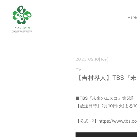
HO
2026.02.10
[Tue]
TV
【吉村界人】TBS『
■TBS『未来のムスコ』第5話
【放送日時】2月10日(火)よる1
【公式HP】
https://www.tbs.co