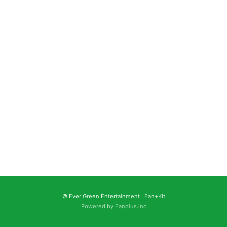
© Ever Green Entertainment ,
Fan+Kit
Powered by Fanplus.inc