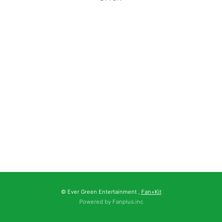
© Ever Green Entertainment ,
Fan+Kit
Powered by Fanplus.inc