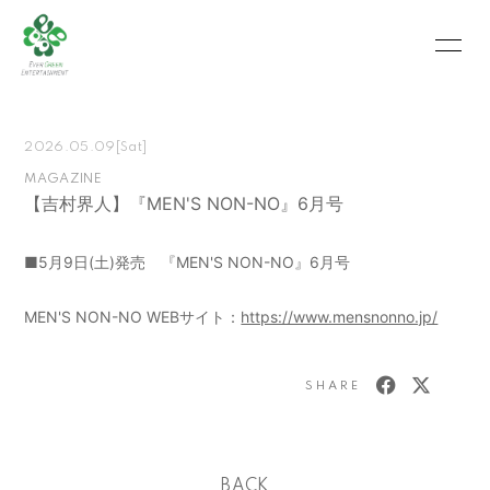
HOME
INFORMATION
2026.05.09
[Sat]
SCHEDULE
PROFILE
MAGAZINE
【吉村界人】『MEN'S NON-NO』6月号
VIDEO
PHOTO
MOVIE
BLOG
■5月9日(土)発売 『MEN'S NON-NO』6月号
RECRUIT
CONTACT
MEN'S NON-NO WEBサイト：
https://www.mensnonno.jp/
ABOUT US
SHARE
会員登録
ログイン
BACK