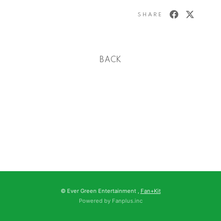
SHARE
BACK
© Ever Green Entertainment ,
Fan+Kit
Powered by Fanplus.inc