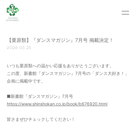
HOME
INFORMATION
【栗原類】『ダンスマガジン』7月号 掲載決定！
SCHEDULE
PROFILE
2026.05.25
VIDEO
PHOTO
いつも栗原類への温かい応援をありがとうございます。
MOVIE
BLOG
この度、新書館『ダンスマガジン』7月号の「ダンス大好き！」
企画に掲載中です。
RECRUIT
CONTACT
■新書館『ダンスマガジン』7月号
ABOUT US
https://www.shinshokan.co.jp/book/b676920.html
皆さまぜひチェックしてください！
会員登録
ログイン