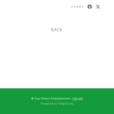
SHARE
BACK
© Ever Green Entertainment ,
Fan+Kit
Powered by Fanplus.inc