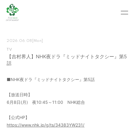
HOME
INFORMATION
2026.06.08
[Mon]
SCHEDULE
PROFILE
TV
【吉村界人】NHK夜ドラ『ミッドナイトタクシー』第5
VIDEO
PHOTO
話
MOVIE
BLOG
■NHK夜ドラ『ミッドナイトタクシー』第5話
RECRUIT
CONTACT
【放送日時】
ABOUT US
6月8日(月) 夜10:45～11:00 NHK総合
【公式HP】
https://www.nhk.jp/g/ts/34383YW231/
会員登録
ログイン