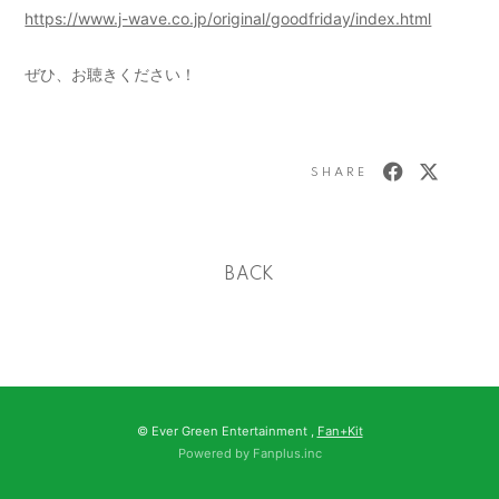
https://www.j-wave.co.jp/original/goodfriday/index.html
ぜひ、お聴きください！
SHARE
BACK
© Ever Green Entertainment ,
Fan+Kit
Powered by Fanplus.inc