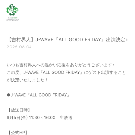
HOME
INFORMATION
【吉村界人】J-WAVE『ALL GOOD FRIDAY』出演決定♪
SCHEDULE
PROFILE
2026.06.04
VIDEO
PHOTO
いつも吉村界人への温かい応援をありがとうございます♪
MOVIE
BLOG
この度、J-WAVE『ALL GOOD FRIDAY』にゲスト出演すること
が決定いたしました！
RECRUIT
CONTACT
●J-WAVE『ALL GOOD FRIDAY』
ABOUT US
【放送日時】
6月5日(金) 11:30～16:00 生放送
会員登録
ログイン
【公式HP】