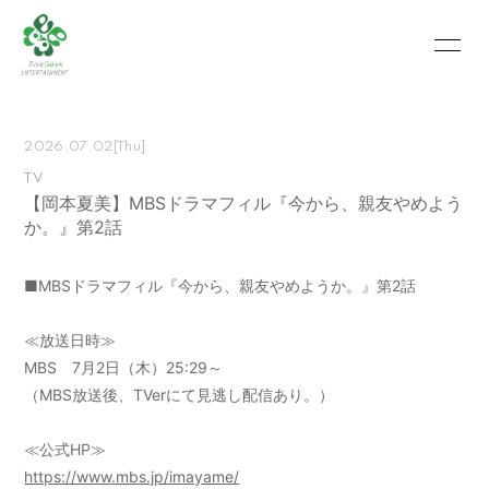
HOME
INFORMATION
2026.07.02
[Thu]
SCHEDULE
PROFILE
TV
【岡本夏美】MBSドラマフィル『今から、親友やめよう
VIDEO
PHOTO
か。』第2話
MOVIE
BLOG
■MBSドラマフィル『今から、親友やめようか。』第2話
RECRUIT
CONTACT
≪放送日時≫
ABOUT US
MBS 7月2日（木）25:29～
（MBS放送後、TVerにて見逃し配信あり。）
≪公式HP≫
会員登録
ログイン
https://www.mbs.jp/imayame/