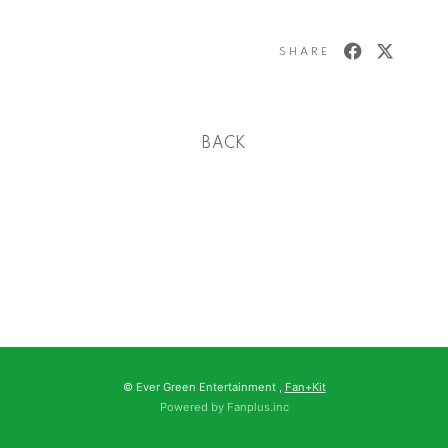
SHARE
BACK
© Ever Green Entertainment ,
Fan+Kit
Powered by Fanplus.inc