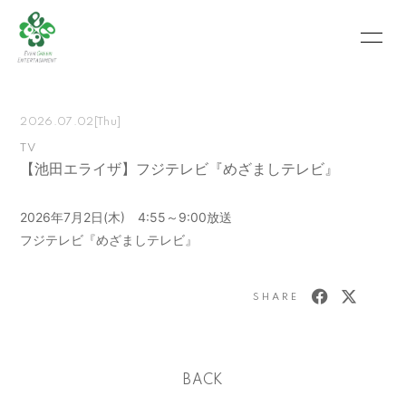
HOME
INFORMATION
2026.07.02
[Thu]
SCHEDULE
PROFILE
TV
【池田エライザ】フジテレビ『めざましテレビ』
VIDEO
PHOTO
MOVIE
BLOG
2026年7月2日(木) 4:55～9:00放送
フジテレビ『めざましテレビ』
RECRUIT
CONTACT
ABOUT US
SHARE
会員登録
ログイン
BACK