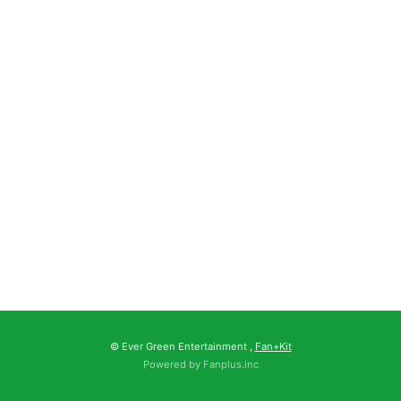
© Ever Green Entertainment ,
Fan+Kit
Powered by Fanplus.inc