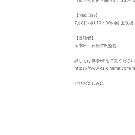
（東京都新宿区新宿3丁目35-13
【開催日時】
7月8日(水) 19：00の回 上映後
【登壇者】
岡本玲 石橋夕帆監督
詳しくは劇場HPをご覧くださ
https://www.ks-cinema.com/mov
ぜひお楽しみに！