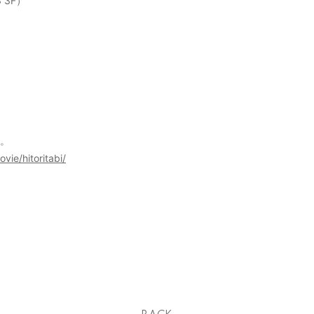
 3F）
い。
ie/hitoritabi/