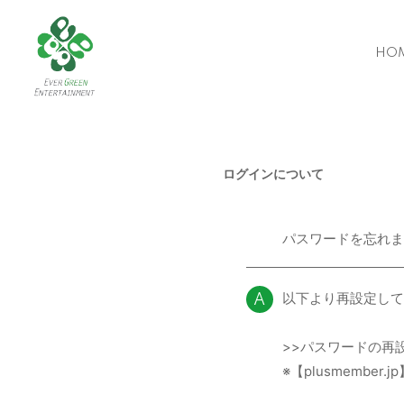
HO
ログインについて
パスワードを忘れま
Q
以下より再設定して
A
>>パスワードの再
※【plusmemb