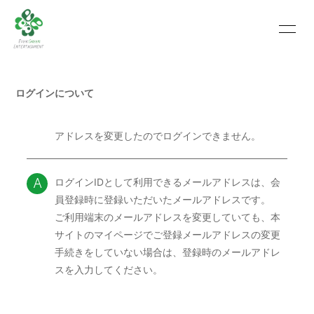
HOME
INFORMATION
ログインについて
SCHEDULE
PROFILE
VIDEO
PHOTO
アドレスを変更したのでログインできません。
Q
MOVIE
BLOG
ログインIDとして利用できるメールアドレスは、会
A
RECRUIT
CONTACT
員登録時に登録いただいたメールアドレスです。
ご利用端末のメールアドレスを変更していても、本
ABOUT US
サイトのマイページでご登録メールアドレスの変更
手続きをしていない場合は、登録時のメールアドレ
スを入力してください。
会員登録
ログイン