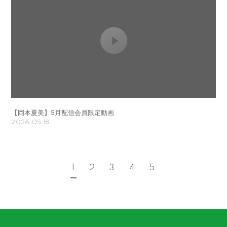
【岡本夏美】5月配信会員限定動画
2026.05.18
1
2
3
4
5