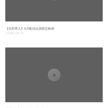
【吉村界人】6月配信会員限定動画
2026.06.15