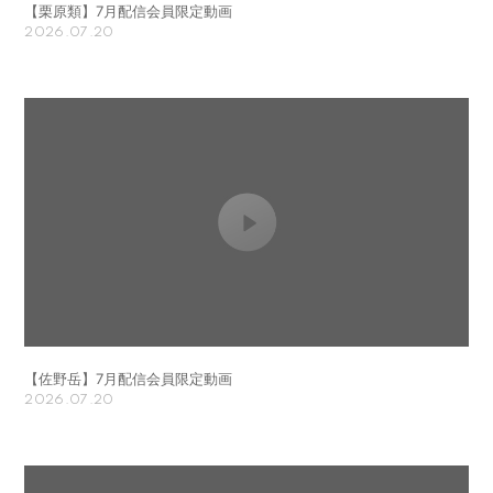
【栗原類】7月配信会員限定動画
2026.07.20
【佐野岳】7月配信会員限定動画
2026.07.20