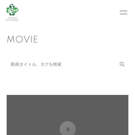
HOME
INFORMATION
MOVIE
SCHEDULE
PROFILE
VIDEO
PHOTO
MOVIE
BLOG
RECRUIT
CONTACT
ABOUT US
会員登録
ログイン