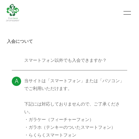
HOME
INFORMATION
入会について
SCHEDULE
PROFILE
VIDEO
PHOTO
スマートフォン以外でも入会できますか？
Q
MOVIE
BLOG
当サイトは「スマートフォン」または「パソコン」
A
RECRUIT
CONTACT
でご利用いただけます。
ABOUT US
下記には対応しておりませんので、ご了承くださ
い。
・ガラケー（フィーチャーフォン）
・ガラホ（テンキーのついたスマートフォン）
会員登録
ログイン
・らくらくスマートフォン