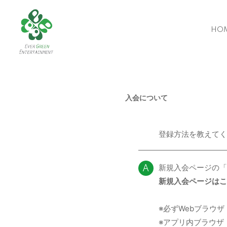
HO
入会について
登録方法を教えてく
Q
新規入会ページの
A
新規入会ページはこ
※必ずWebブラウザ（
※アプリ内ブラウザ（Ya