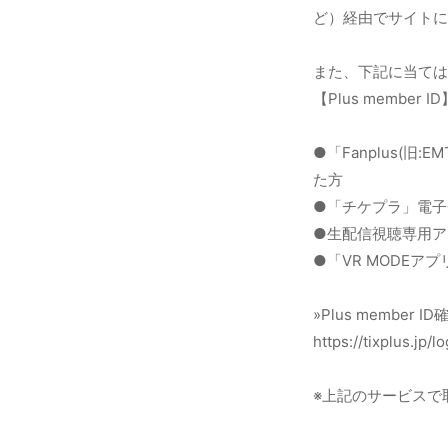
ど）経由でサイトに
また、下記に当てはまる
【Plus memb
●「Fanplus(
た方
●「チケプラ」電子
●生配信視聴専用アプ
●「VR MODEア
»Plus member 
https://tixplus.jp/l
※上記のサービスで取