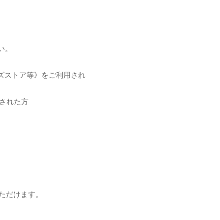
い。
グッズストア等》をご利用され
用された方
いただけます。