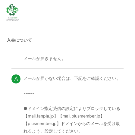
HOME
INFORMATION
入会について
SCHEDULE
PROFILE
VIDEO
PHOTO
メールが届きません。
Q
MOVIE
BLOG
メールが届かない場合は、下記をご確認ください。
A
RECRUIT
CONTACT
------
ABOUT US
●ドメイン指定受信の設定によりブロックしている
【mail.fanpla.jp】【mail.plusmember.jp】
【plusmember.jp】ドメインからのメールを受け取
会員登録
ログイン
れるよう、設定してください。