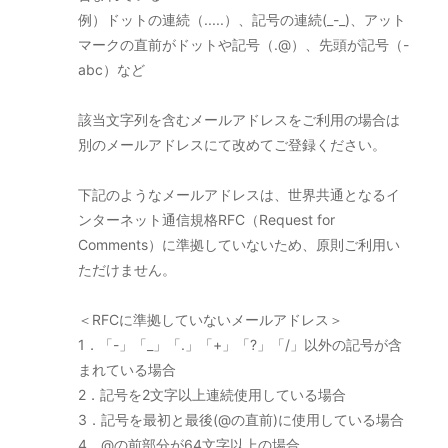
例）ドットの連続（.....）、記号の連続(_-_)、アット
マークの直前がドットや記号（.@）、先頭が記号（-
abc）など
該当文字列を含むメールアドレスをご利用の場合は
別のメールアドレスにて改めてご登録ください。
下記のようなメールアドレスは、世界共通となるイ
ンターネット通信規格RFC（Request for
Comments）に準拠していないため、原則ご利用い
ただけません。
＜RFCに準拠していないメールアドレス＞
1．「-」「_」「.」「+」「?」「/」以外の記号が含
まれている場合
2．記号を2文字以上連続使用している場合
3．記号を最初と最後(@の直前)に使用している場合
4．@の前部分が64文字以上の場合